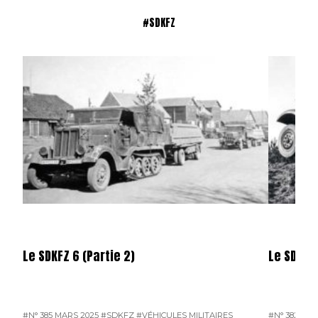
#SDKFZ
Le SDKFZ 6 (Partie 2)
Le SDKFZ 
#N° 385 MARS 2025
#SDKFZ
#VÉHICULES MILITAIRES
#N° 382 DÉ