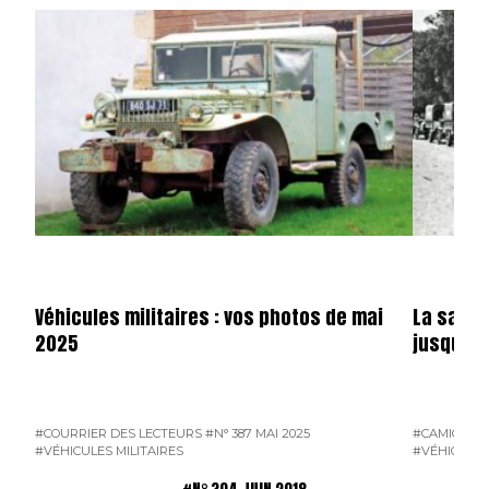
Véhicules militaires : vos photos de mai
La saga 
2025
jusqu’en
#COURRIER DES LECTEURS
#N° 387 MAI 2025
#CAMION F
#VÉHICULES MILITAIRES
#VÉHICULES