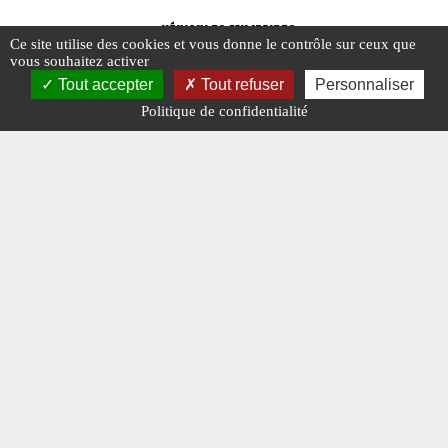
#VÉHICULES MILITAIRES
Ce site utilise des cookies et vous donne le contrôle sur ceux que
vous souhaitez activer
Tout accepter
Tout refuser
Personnaliser
Politique de confidentialité
Véhicules militaires : vos photos de mai
La saga 
2025
jusqu’en