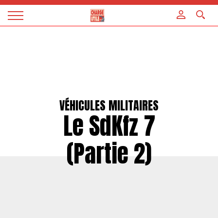
Panneau de gestion des cookies
Magazine
Charge
utile
VÉHICULES MILITAIRES
Le SdKfz 7
(Partie 2)