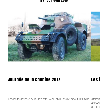
#N° 304 JUIN 2018
Journée de la chenille 2017
Les illus
#EVÉNEMENT
#JOURNÉE DE LA CHENILLE
#N° 304 JUIN 2018
#DESSINS D
#JEAN-PIER
#THIERRY D