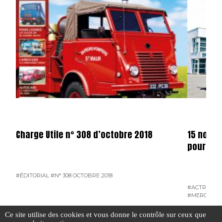
Charge Utile n° 308 d’octobre 2018
15 nouve
pour Rab
#ÉDITORIAL
#N° 308 OCTOBRE 2018
#ACTROS
#L
#MERCEDES
#VOUS AVEZ LA PAROLE
Ce site utilise des cookies et vous donne le contrôle sur ceux que