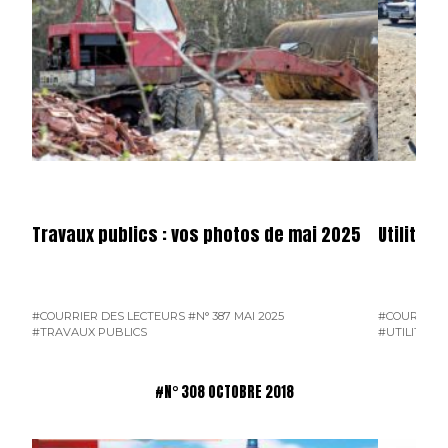
Travaux publics : vos photos de mai 2025
Utilitai
#COURRIER DES LECTEURS
#N° 387 MAI 2025
#COURRIER 
#TRAVAUX PUBLICS
#UTILITAIR
#N° 308 OCTOBRE 2018