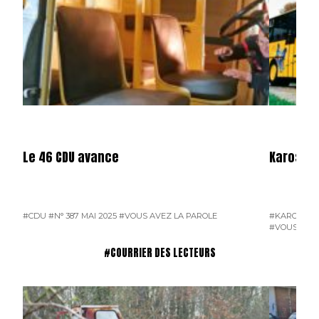
Le 46 CDU avance
Karosa e
#CDU
#N° 387 MAI 2025
#VOUS AVEZ LA PAROLE
#KAROSA
#N
#VOUS AVEZ
#COURRIER DES LECTEURS