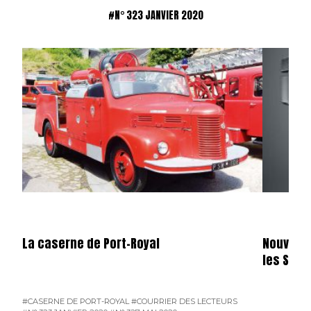
#N° 323 JANVIER 2020
La caserne de Port-Royal
Nouvelle
les Scan
#CASERNE DE PORT-ROYAL
#COURRIER DES LECTEURS