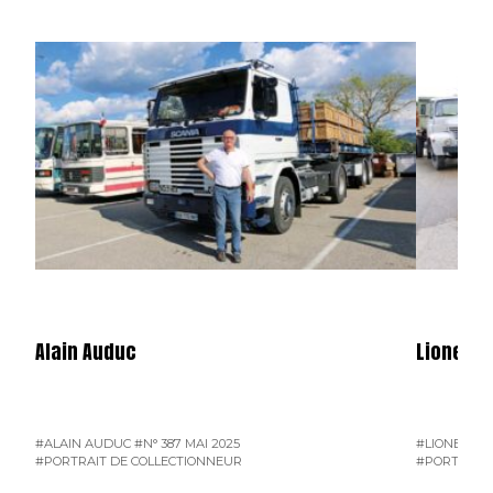
Alain Auduc
Lionel B
#ALAIN AUDUC
#N° 387 MAI 2025
#LIONEL B
#PORTRAIT DE COLLECTIONNEUR
#PORTRAIT 