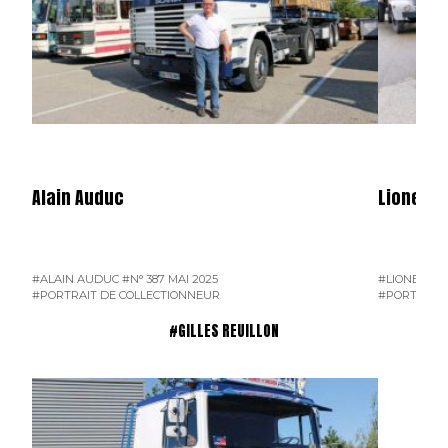
Alain Auduc
Lionel B
#ALAIN AUDUC
#N° 387 MAI 2025
#LIONEL B
#PORTRAIT DE COLLECTIONNEUR
#PORTRAIT 
#GILLES REUILLON