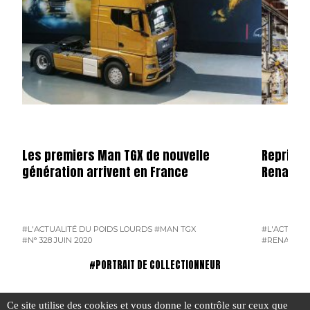
Les premiers Man TGX de nouvelle
Reprise 
génération arrivent en France
Renault 
#L'ACTUALITÉ DU POIDS LOURDS
#MAN TGX
#L'ACTUALI
#N° 328 JUIN 2020
#RENAULT 
#PORTRAIT DE COLLECTIONNEUR
Ce site utilise des cookies et vous donne le contrôle sur ceux que