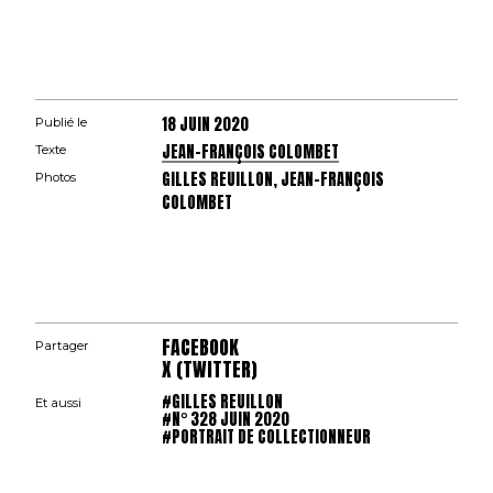
18 JUIN 2020
Publié le
JEAN-FRANÇOIS COLOMBET
Texte
GILLES REUILLON, JEAN-FRANÇOIS
Photos
COLOMBET
FACEBOOK
Partager
X (TWITTER)
#GILLES REUILLON
Et aussi
#N° 328 JUIN 2020
#PORTRAIT DE COLLECTIONNEUR