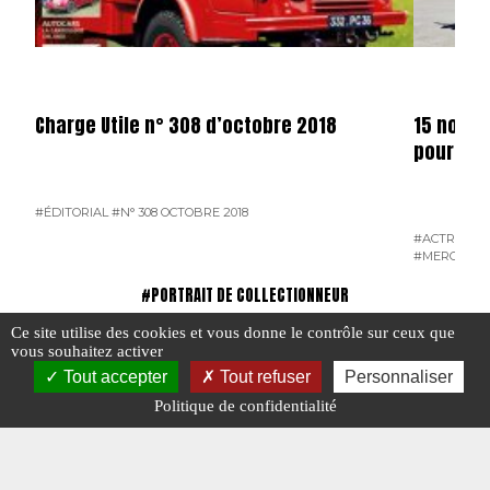
Charge Utile n° 308 d’octobre 2018
15 nouve
pour Rab
#ÉDITORIAL
#N° 308 OCTOBRE 2018
#ACTROS
#L
#MERCEDES
#PORTRAIT DE COLLECTIONNEUR
Ce site utilise des cookies et vous donne le contrôle sur ceux que
vous souhaitez activer
Tout accepter
Tout refuser
Personnaliser
Politique de confidentialité