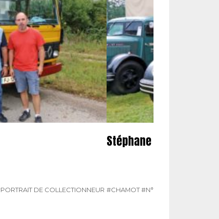
Stéphane Chamot
#PORTRAIT DE COLLECTIONNEUR
#CHAMOT
#N° 385 MARS 2025
#PO