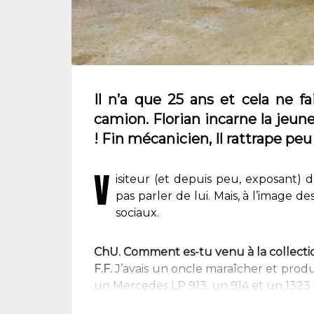
Il n’a que 25 ans et cela ne f
camion. Florian incarne la jeune
! Fin mécanicien, Il rattrape peu
V
isiteur (et depuis peu, exposant) d
pas parler de lui. Mais, à l’image d
sociaux.
ChU. Comment es-tu venu à la collecti
F.F.
J’avais un oncle maraîcher et produc
un Mercedes LP 913, un 914 et un 1323 