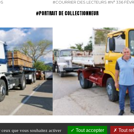
DS
#COURRIER DES LECTEURS
#N° 336 FÉVR
#PORTRAIT DE COLLECTIONNEUR
Lionel Bourbon
Tout accepter
Tout re
ur ceux que vous souhaitez activer