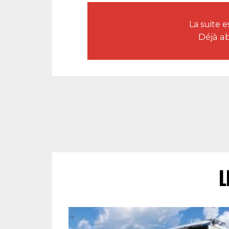
La suite 
Déjà a
L