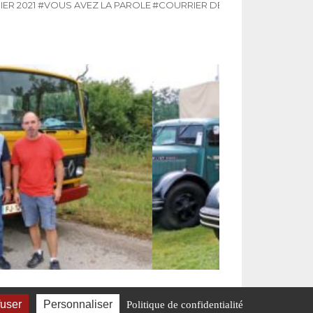
IER 2021
#VOUS AVEZ LA PAROLE
#COURRIER DES LECTEURS
#N° 33
Stéphane Chamot
fuser
Personnaliser
Politique de confidentialité