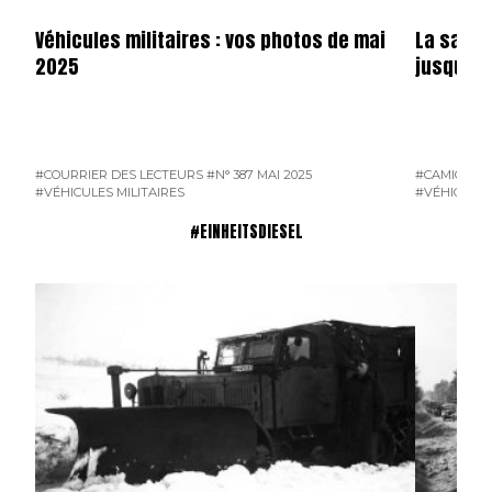
Véhicules militaires : vos photos de mai
La saga 
2025
jusqu’en
#COURRIER DES LECTEURS
#N° 387 MAI 2025
#CAMION F
#VÉHICULES MILITAIRES
#VÉHICULES
#EINHEITSDIESEL