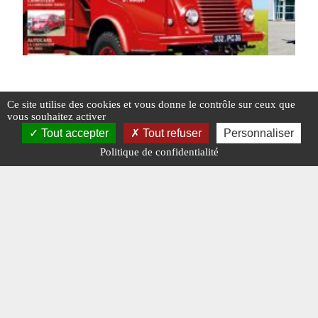
Ce site utilise des cookies et vous donne le contrôle sur ceux que
Charge Utile n° 308 d’octobre 2018
15 nouve
vous souhaitez activer
pour Rab
Tout accepter
Tout refuser
Personnaliser
Politique de confidentialité
#ÉDITORIAL
#N° 308 OCTOBRE 2018
#ACTROS
#L
#MERCEDES
#REICHSWEHR