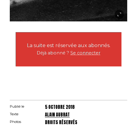
La suite est réservée aux abonnés.
Déjà abonné ?
Se connecter
5 OCTOBRE 2018
Publié le
ALAIN AUBRAT
Texte
DROITS RÉSERVÉS
Photos