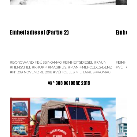
Einheitsdiesel (Partie 2)
Einheitsd
#BORGWARD
#BÜSSING-NAG
#EINHEITSDIESEL
#FAUN
#EINHEITSD
#HENSCHEL
#KRUPP
#MAGIRUS.
#MAN
#MERCEDES-BENZ
#VÉHICULES
#N° 309 NOVEMBRE 2018
#VÉHICULES MILITAIRES
#VOMAG
#N° 308 OCTOBRE 2018