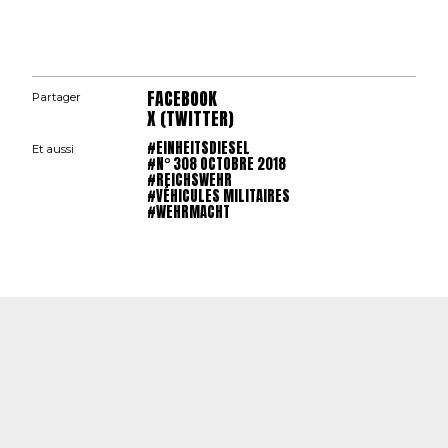
FACEBOOK
Partager
X (TWITTER)
#EINHEITSDIESEL
Et aussi
#N° 308 OCTOBRE 2018
#REICHSWEHR
#VÉHICULES MILITAIRES
#WEHRMACHT