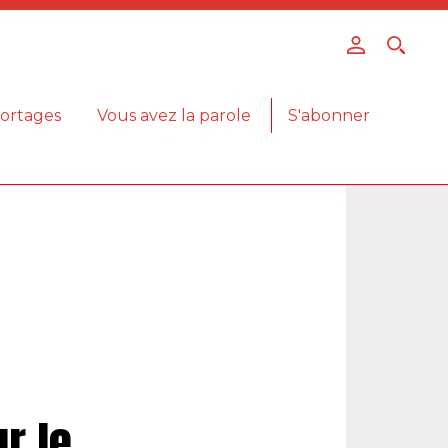
ortages
Vous avez la parole
S'abonner
r le