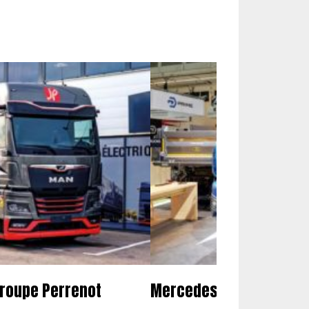
groupe Perrenot
Mercedes présente son