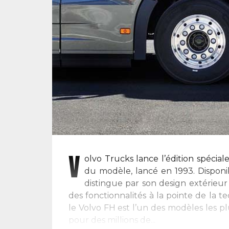
V
olvo Trucks lance l’édition spécial
du modèle, lancé en 1993. Disponib
distingue par son design extérieur
des fonctionnalités à la pointe de la 
le Volvo FH est l’un des modèles les p
pour des millions de...