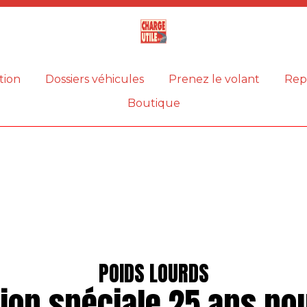
Magazine
Charge
utile
tion
Dossiers véhicules
Prenez le volant
Rep
Boutique
POIDS LOURDS
tion spéciale 25 ans pou