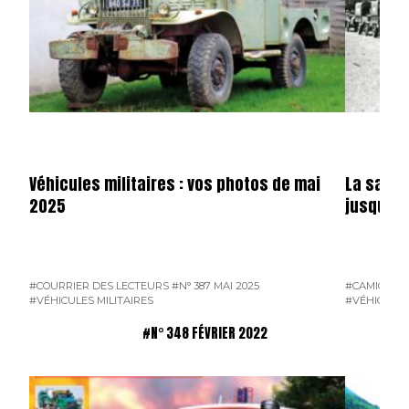
Véhicules militaires : vos photos de mai
La saga 
2025
jusqu’en
#COURRIER DES LECTEURS
#N° 387 MAI 2025
#CAMION F
#VÉHICULES MILITAIRES
#VÉHICULES
#N° 348 FÉVRIER 2022