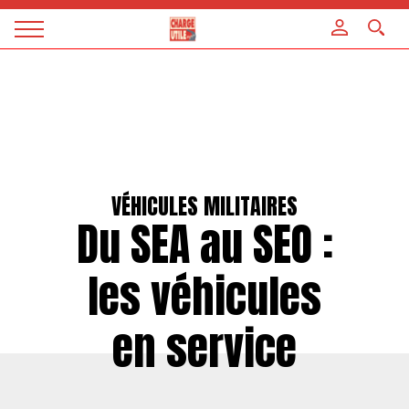
Panneau de gestion des cookies
Magazine
Charge
utile
VÉHICULES MILITAIRES
Du SEA au SEO :
les véhicules
en service