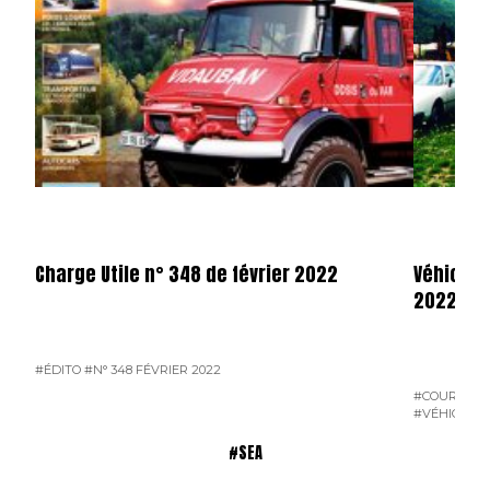
Charge Utile n° 348 de février 2022
Véhicules
2022
#ÉDITO
#N° 348 FÉVRIER 2022
#COURRIER 
#VÉHICULES
#SEA