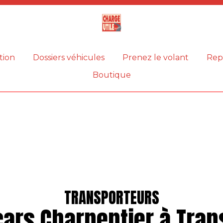
Magazine
Charge
utile
tion
Dossiers véhicules
Prenez le volant
Rep
Boutique
TRANSPORTEURS
cars Charpentier à Tran