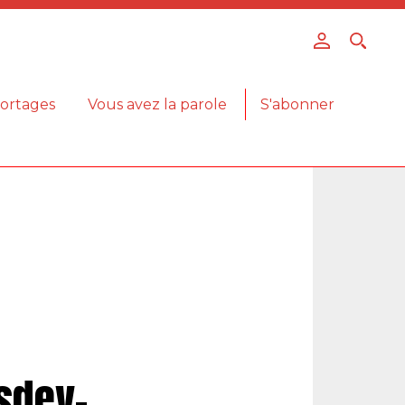
ortages
Vous avez la parole
S'abonner
sdev-