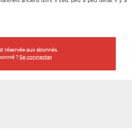
tériels anciens dont il s’est peu à peu défait il y a
est réservée aux abonnés.
bonné ?
Se connecter