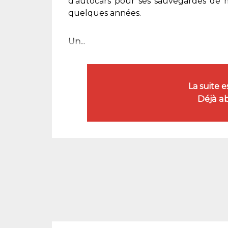
d’autocars pour ses sauvegardes de ma
quelques années.
Un...
La suite 
Déjà a