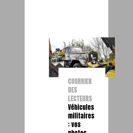
COURRIER
DES
LECTEURS
Véhicules
militaires
: vos
photos