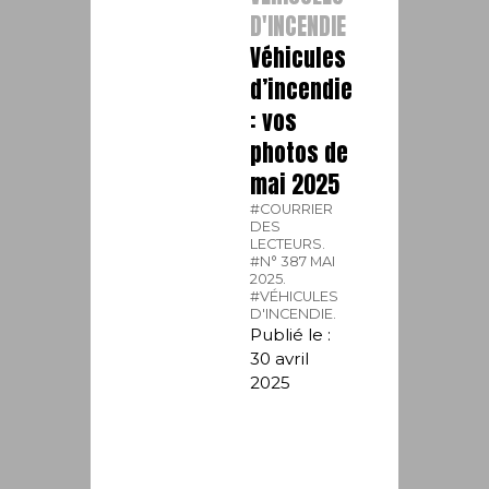
D'INCENDIE
Véhicules
d’incendie
: vos
photos de
mai 2025
#COURRIER
DES
LECTEURS.
#N° 387 MAI
2025.
#VÉHICULES
D'INCENDIE.
Publié le :
30 avril
2025