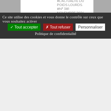
#L'ACTUALITÉ DU
POIDS LOURDS.
#N° 381
NOVEMBRE 2024.
#RENAULT
Ce site utilise des cookies et vous donne le contrôle sur ceux que
TRUCKS.
vous souhaitez activer
Publié le : 2
Tout accepter
Tout refuser
Personnaliser
novembre
Politique de confidentialité
2024