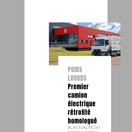
POIDS
LOURDS
Premier
camion
électrique
rétrofité
homologué
#L'ACTUALITÉ DU