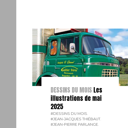
DESSINS DU MOIS
Les
illustrations de mai
2025
#DESSINS DU MOIS.
#JEAN-JACQUES THIÉBAUT.
#JEAN-PIERRE PARLANGE.