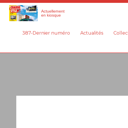
Panneau de gestion des cookies
Actuellement
en kiosque
387-Dernier numéro
Actualités
Collec