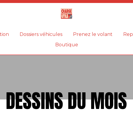
Magazine
Charge
utile
tion
Dossiers véhicules
Prenez le volant
Rep
Boutique
DESSINS DU MOIS