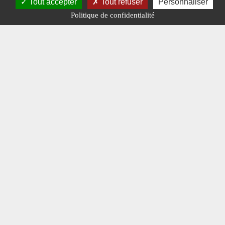
Tout accepter
Tout refuser
Personnaliser
Politique de confidentialité
COURRIER
DES
LECTEURS
Véhicules
d’incendie :
vos photos
de février
348
#COURRIER DES
LECTEURS.
#N° 348 FÉVRIER
2022.
#VÉHICULES
D'INCENDIE.
Publié le : 9
février 2022