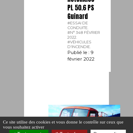
PL 50.6 PS
Guinard
#ESSAI DE
CONDUITE.
#N° 348 FÉVRIER
2022.
#VÉHICULES
D'INCENDIE.
Publié le : 9
février 2022
Ce site utilise des cookies et vous donne le contrôle sur ceux que
vous souhaitez activer