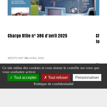
Charge Utile n° 386 d’avril 2025
Charg
forma
#ÉDITO
#N° 386 AVRIL 2025
#N° 386
Ce site utilise des cookies et vous donne le contrôle sur ceux que
vous souhaitez activer
Tout accepter
Tout refuser
Personnaliser
Politique de confidentialité
#RURALIES