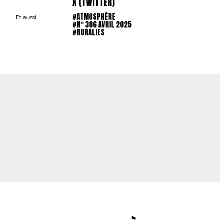
X (TWITTER)
#ATMOSPHÈRE
Et aussi
#N° 386 AVRIL 2025
#RURALIES