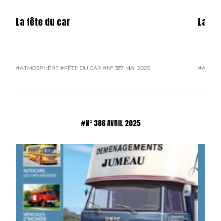
La fête du car
La mé
#ATMOSPHÈRE
#FÊTE DU CAR
#N° 387 MAI 2025
#ATMO
#N° 386 AVRIL 2025