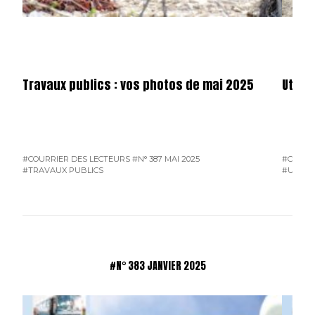
Travaux publics : vos photos de mai 2025
Utilit
#COURRIER DES LECTEURS
#N° 387 MAI 2025
#COURR
#TRAVAUX PUBLICS
#UTILIT
#N° 383 JANVIER 2025