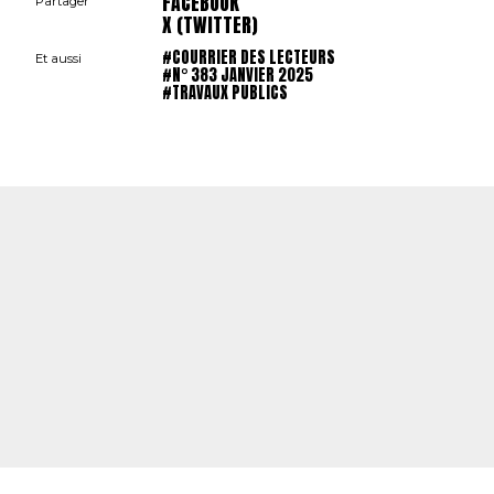
FACEBOOK
Partager
X (TWITTER)
#COURRIER DES LECTEURS
Et aussi
#N° 383 JANVIER 2025
#TRAVAUX PUBLICS