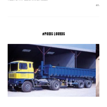
#N° 383
#POIDS LOURDS