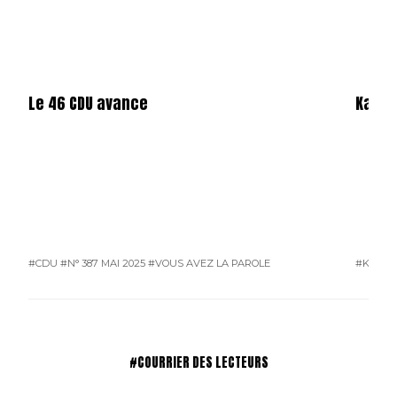
Le 46 CDU avance
Karos
#CDU
#N° 387 MAI 2025
#VOUS AVEZ LA PAROLE
#KAROS
#COURRIER DES LECTEURS