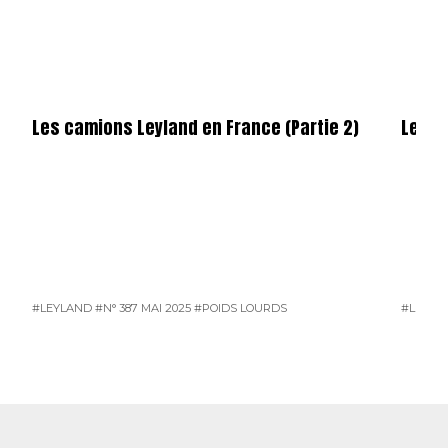
Les camions Leyland en France (Partie 2)
Les c
#LEYLAND
#N° 387 MAI 2025
#POIDS LOURDS
#LEYLA