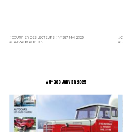
#COURRIER DES LECTEURS
#N° 387 MAI 2025
#COURR
#TRAVAUX PUBLICS
#UTILIT
#N° 383 JANVIER 2025