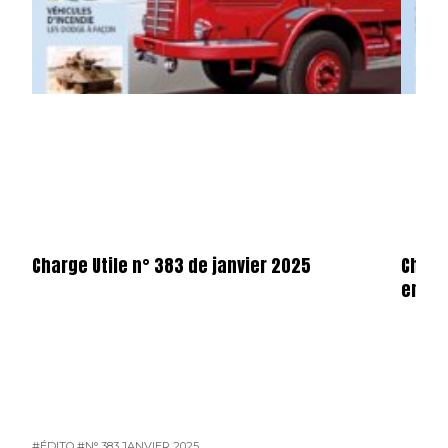
Charge Utile n° 383 de janvier 2025
Charg
en fo
#ÉDITO
#N° 383 JANVIER 2025