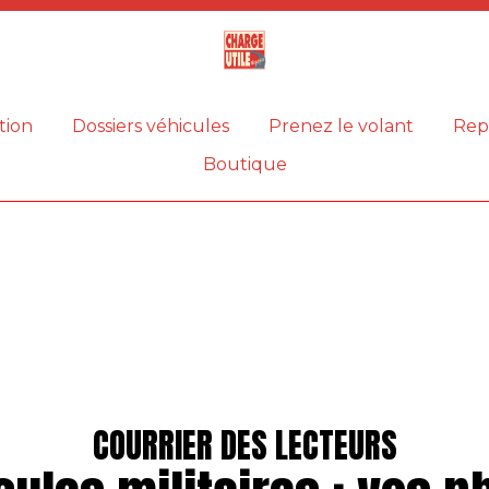
Magazine
Charge
utile
tion
Dossiers véhicules
Prenez le volant
Rep
Boutique
COURRIER DES LECTEURS