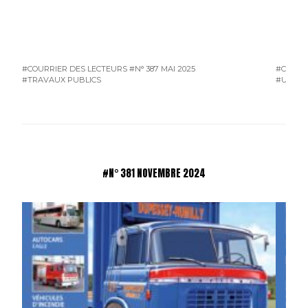
#COURRIER DES LECTEURS
#N° 387 MAI 2025
#COURR
#TRAVAUX PUBLICS
#UTILIT
#N° 381 NOVEMBRE 2024