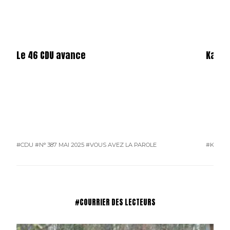
Le 46 CDU avance
Karos
#CDU
#N° 387 MAI 2025
#VOUS AVEZ LA PAROLE
#KAROS
#COURRIER DES LECTEURS