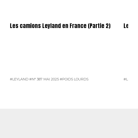
Les camions Leyland en France (Partie 2)
Les c
#LEYLAND
#N° 387 MAI 2025
#POIDS LOURDS
#LEYLA