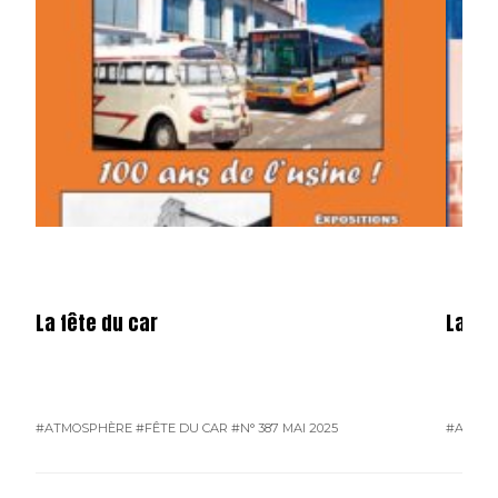
La fête du car
La mé
#ATMOSPHÈRE
#FÊTE DU CAR
#N° 387 MAI 2025
#ATMO