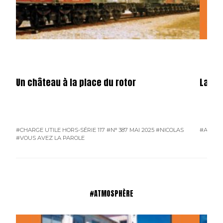
Un château à la place du rotor
La fêt
#CHARGE UTILE HORS-SÉRIE 117
#N° 387 MAI 2025
#NICOLAS
#ATMO
#VOUS AVEZ LA PAROLE
#ATMOSPHÈRE