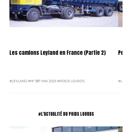
Les camions Leyland en France (Partie 2)
Permi
#LEYLAND
#N° 387 MAI 2025
#POIDS LOURDS
#L'ACTU
#L'ACTUALITÉ DU POIDS LOURDS