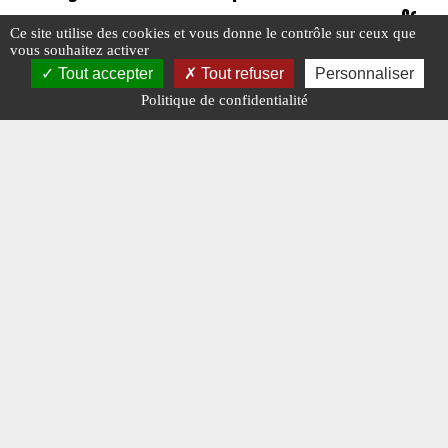
Consu
Ce site utilise des cookies et vous donne le contrôle sur ceux que
vous souhaitez activer
Tout accepter
Tout refuser
Personnaliser
#ÉDITO
#N° 379 SEPTEMBRE 2024
Politique de confidentialité
#N° 379
#VOLVO