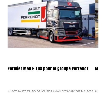
Permier Man E-TGX pour le groupe Perrenot
Merce
#L'ACTUALITÉ DU POIDS LOURDS
#MAN E-TGX
#N° 387 MAI 2025
#L'ACTU