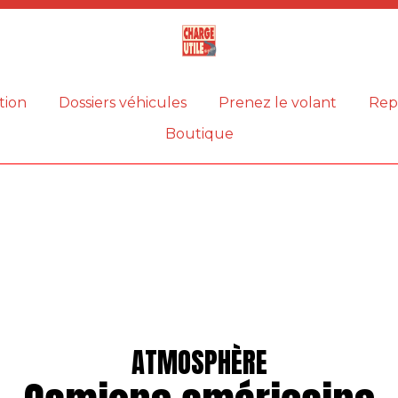
Magazine
Charge
utile
tion
Dossiers véhicules
Prenez le volant
Rep
Boutique
ATMOSPHÈRE