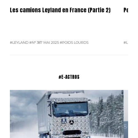
Les camions Leyland en France (Partie 2)
Permi
#LEYLAND
#N° 387 MAI 2025
#POIDS LOURDS
#L'ACTU
#E-ACTROS