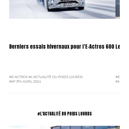
Derniers essais hivernaux pour l’E-Actros 600
Le pr
#E-ACTROS
#L'ACTUALITÉ DU POIDS LOURDS
#E-ACT
#N° 374 AVRIL 2024
#N° 358
#L'ACTUALITÉ DU POIDS LOURDS