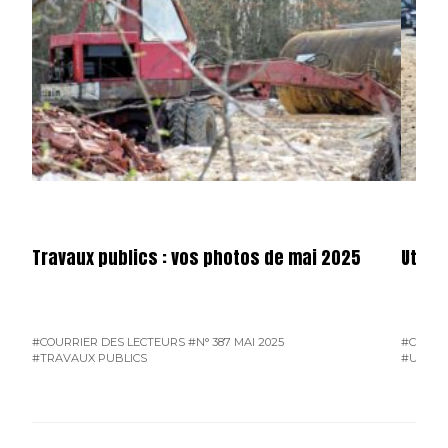
Travaux publics : vos photos de mai 2025
Utilit
#COURRIER DES LECTEURS
#N° 387 MAI 2025
#COURR
#TRAVAUX PUBLICS
#UTILIT