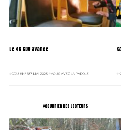
Le 46 CDU avance
Karos
#CDU
#N° 387 MAI 2025
#VOUS AVEZ LA PAROLE
#KAROS
#COURRIER DES LECTEURS