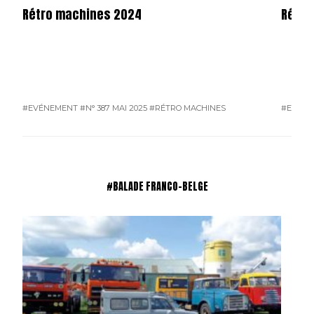
Rétro machines 2024
Rétro
#EVÉNEMENT
#N° 387 MAI 2025
#RÉTRO MACHINES
#EVÉN
#BALADE FRANCO-BELGE