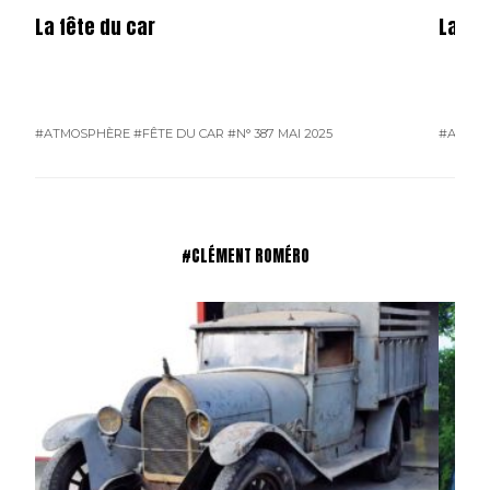
La fête du car
La mé
#ATMOSPHÈRE
#FÊTE DU CAR
#N° 387 MAI 2025
#ATMO
#CLÉMENT ROMÉRO