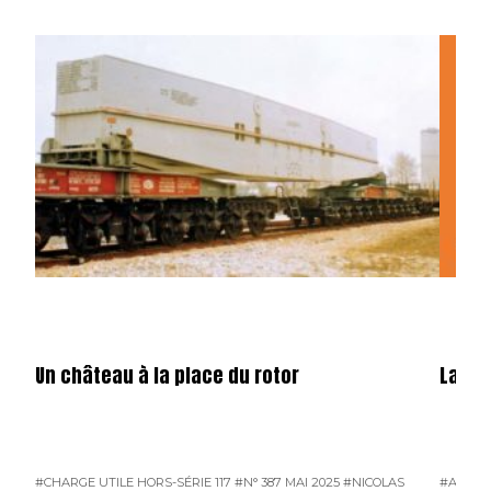
Un château à la place du rotor
La fêt
#CHARGE UTILE HORS-SÉRIE 117
#N° 387 MAI 2025
#NICOLAS
#ATMO