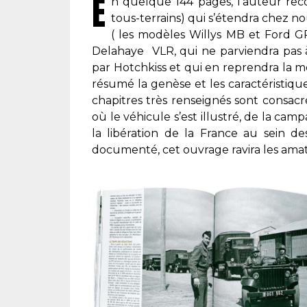
E
n quelque 144 pages, l’auteur reco
tous-terrains) qui s’étendra chez n
( les modèles Willys MB et Ford G
Delahaye VLR, qui ne parviendra pas à
par Hotchkiss et qui en reprendra la 
résumé la genèse et les caractéristiqu
chapitres très renseignés sont consac
où le véhicule s’est illustré, de la camp
la libération de la France au sein des
documenté, cet ouvrage ravira les amateu