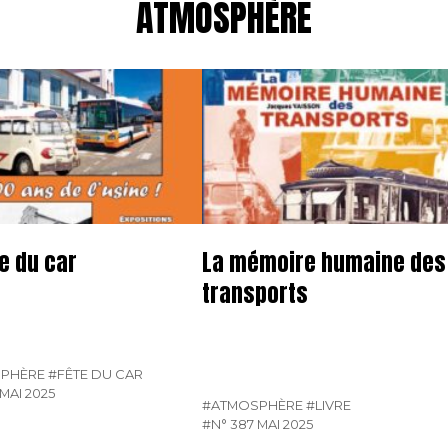
ATMOSPHÈRE
te du car
La mémoire humaine des
transports
PHÈRE
#FÊTE DU CAR
MAI 2025
#ATMOSPHÈRE
#LIVRE
#N° 387 MAI 2025