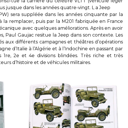
nsti-tue la carrière du célèbre VLTT (véhicule léger
ous jusque dans les années quatre-vingt. L a Jeep
PW) sera suppléée dans les années cinquante par la
 la remplacer, puis par la M201 fabriquée en France
mécanique avec quelques améliorations. Après en avoir
es, Paul Gaujac resitue la Jeep dans son contexte. Les
rés aux différents campagnes et théâtres d’opérations
agne d’Italie à l’Algérie et à l’Indochine en passant par
 1re, 2e et 4e divisions blindées. Très riche et très
rs d’histoire et de véhicules militaires.