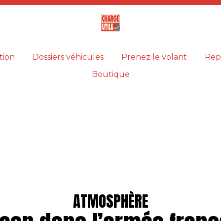
Magazine
Charge
utile
tion
Dossiers véhicules
Prenez le volant
Rep
Boutique
ATMOSPHÈRE