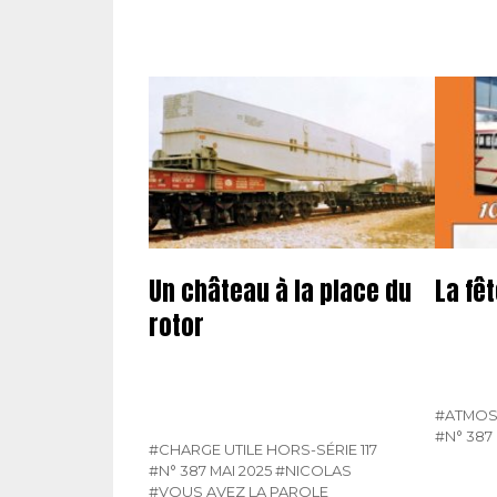
Un château à la place du
La fê
rotor
#ATMOS
#N° 387 
#CHARGE UTILE HORS-SÉRIE 117
#N° 387 MAI 2025
#NICOLAS
#VOUS AVEZ LA PAROLE