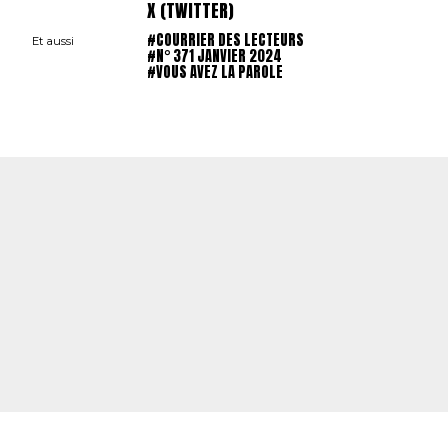
X (TWITTER)
#COURRIER DES LECTEURS
Et aussi
#N° 371 JANVIER 2024
#VOUS AVEZ LA PAROLE