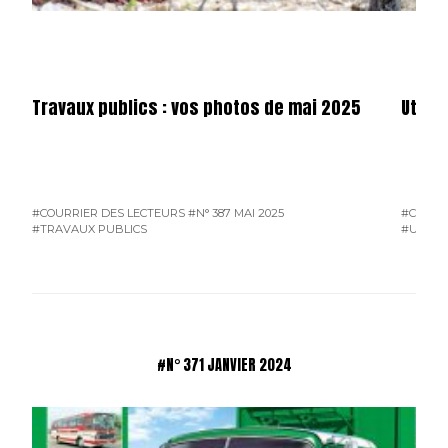
Travaux publics : vos photos de mai 2025
Utilit
#COURRIER DES LECTEURS
#N° 387 MAI 2025
#COURR
#TRAVAUX PUBLICS
#UTILIT
#N° 371 JANVIER 2024