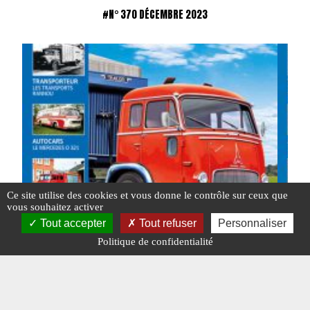
#N° 370 DÉCEMBRE 2023
Ce site utilise des cookies et vous donne le contrôle sur ceux que
vous souhaitez activer
Tout accepter
Tout refuser
Personnaliser
Politique de confidentialité
Charge Utile n° 370 de décembre 2023
Charg
Consu