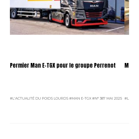
Permier Man E-TGX pour le groupe Perrenot
Merce
#L'ACTUALITÉ DU POIDS LOURDS
#MAN E-TGX
#N° 387 MAI 2025
#L'ACTU