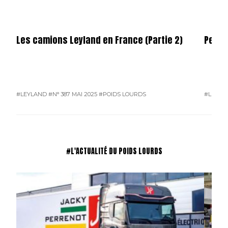
Les camions Leyland en France (Partie 2)
Permi
#LEYLAND
#N° 387 MAI 2025
#POIDS LOURDS
#L'ACTU
#L'ACTUALITÉ DU POIDS LOURDS