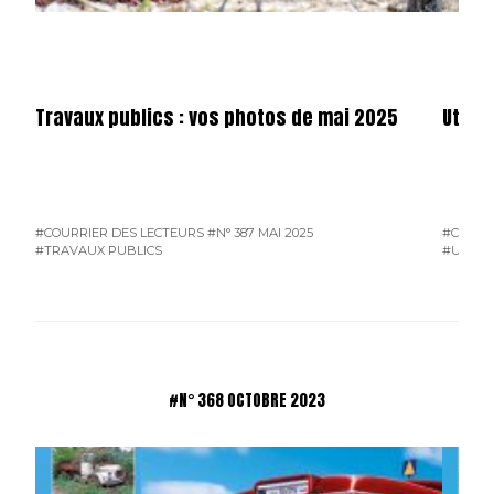
Travaux publics : vos photos de mai 2025
Utilit
#COURRIER DES LECTEURS
#N° 387 MAI 2025
#COURR
#TRAVAUX PUBLICS
#UTILIT
#N° 368 OCTOBRE 2023