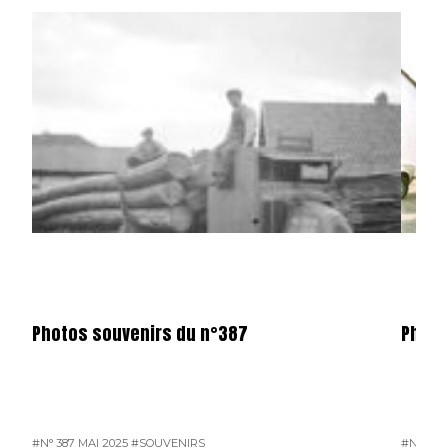
Photos souvenirs du n°387
Photo
#N° 387 MAI 2025
#SOUVENIRS
#N° 386