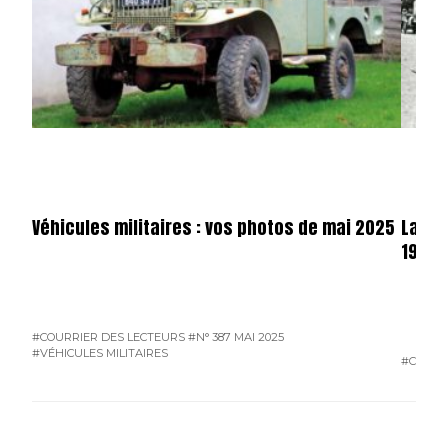
Véhicules militaires : vos photos de mai 2025
La sa
1940 (
#COURRIER DES LECTEURS
#N° 387 MAI 2025
#VÉHICULES MILITAIRES
#CAMIO