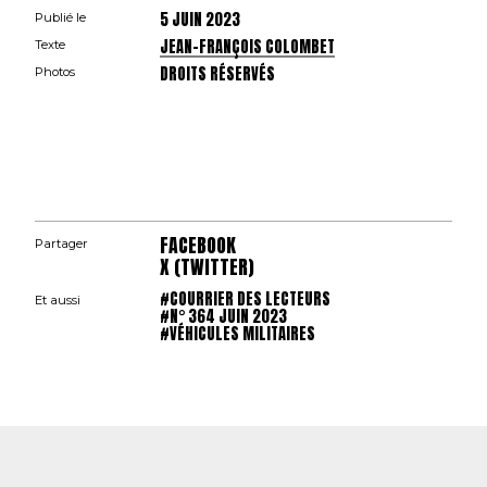
5 JUIN 2023
Publié le
JEAN-FRANÇOIS COLOMBET
Texte
DROITS RÉSERVÉS
Photos
FACEBOOK
Partager
X (TWITTER)
#COURRIER DES LECTEURS
Et aussi
#N° 364 JUIN 2023
#VÉHICULES MILITAIRES