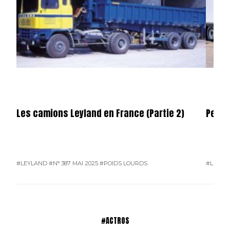
Les camions Leyland en France (Partie 2)
Permi
#LEYLAND
#N° 387 MAI 2025
#POIDS LOURDS
#L'ACTU
#ACTROS