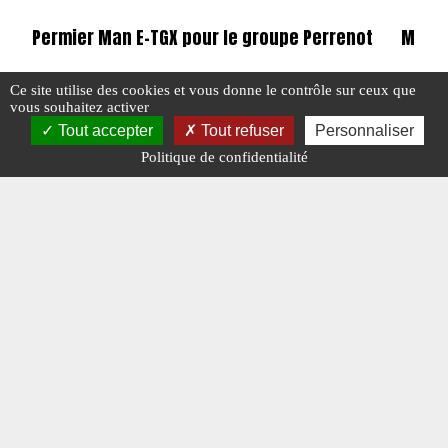
Permier Man E-TGX pour le groupe Perrenot
Merce
Ce site utilise des cookies et vous donne le contrôle sur ceux que
vous souhaitez activer
Tout accepter
Tout refuser
Personnaliser
#L'ACTUALITÉ DU POIDS LOURDS
#MAN E-TGX
#N° 387 MAI 2025
#L'ACTU
Politique de confidentialité
#MSV