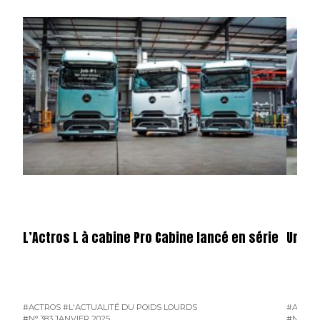
L’Actros L à cabine Pro Cabine lancé en série
Un Ac
#ACTROS
#L'ACTUALITÉ DU POIDS LOURDS
#ACTRO
#N° 383 JANVIER 2025
#N° 361