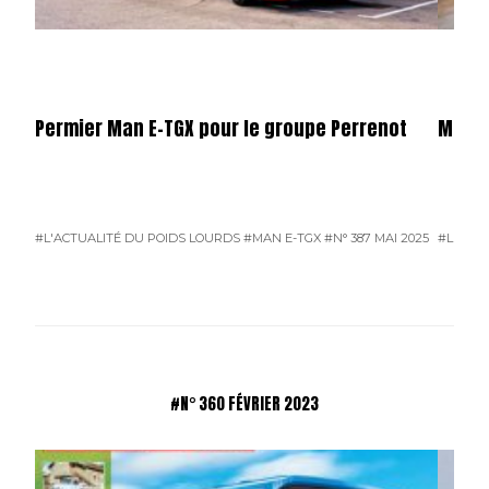
Permier Man E-TGX pour le groupe Perrenot
Merce
#L'ACTUALITÉ DU POIDS LOURDS
#MAN E-TGX
#N° 387 MAI 2025
#L'ACTU
#N° 360 FÉVRIER 2023