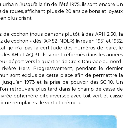
u urbain. Jusqu’à la fin de l’été 1975, ils sont encore un
s de roues, affichant plus de 20 ans de bons et loyaux
en plus criant.
nez de cochon (nous pensons plutôt à des APH 2.50, la
 de cochon » dès l’AP 52, NDLR) livrés en 1951 et 1952.
al (je n’ai pas la certitude des numéros de parc, le
culés AH et AQ 31. Ils seront réformés dans les années
 leur départ vers le quartier de Croix-Daurade au nord-
 rivière Hers. Progressivement, pendant le dernier
mun sont exclus de cette place afin de permettre la
 jusqu’en 1973 et la prise de pouvoir des SC 10. Un
l’on retrouvera plus tard dans le champ de casse de
rée éphémère dite inversée avec toit vert et caisse
brique remplacera le vert et crème. »