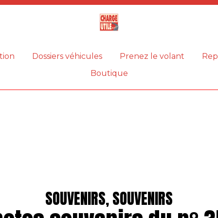
Magazine
Charge
utile
tion
Dossiers véhicules
Prenez le volant
Rep
Boutique
SOUVENIRS, SOUVENIRS