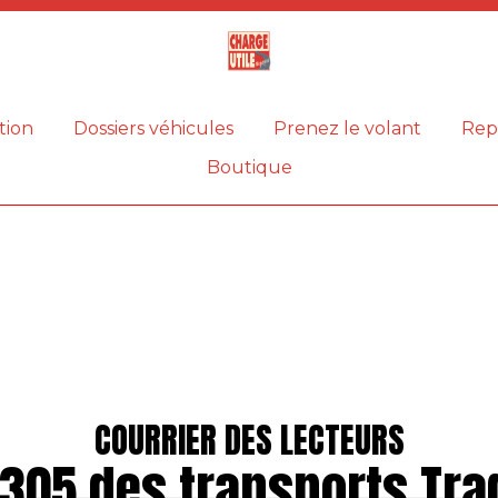
Magazine
Charge
utile
tion
Dossiers véhicules
Prenez le volant
Rep
Boutique
COURRIER DES LECTEURS
 305 des transports Tra