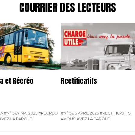
COURRIER DES LECTEURS
a et Récréo
Rectificatifs
SA
#N° 387 MAI 2025
#RÉCRÉO
#N° 386 AVRIL 2025
#RECTIFICATIFS
AVEZ LA PAROLE
#VOUS AVEZ LA PAROLE