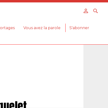
ortages
Vous avez la parole
S'abonner
quelet