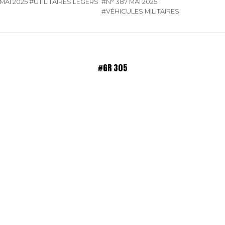
MAI 2025
#UTILITAIRES LÉGERS
#N° 387 MAI 2025
#VÉHICULES MILITAIRES
#GR 305