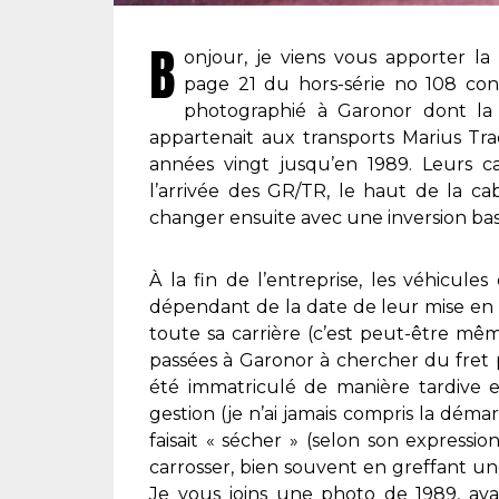
B
onjour, je viens vous apporter l
page 21 du hors-série no 108 con
photographié à Garonor dont la 
appartenait aux transports Marius Tr
années vingt jusqu’en 1989. Leurs c
l’arrivée des GR/TR, le haut de la cab
changer ensuite avec une inversion bas
À la fin de l’entreprise, les véhicule
dépendant de la date de leur mise en 
toute sa carrière (c’est peut-être mê
passées à Garonor à chercher du fret p
été immatriculé de manière tardive 
gestion (je n’ai jamais compris la démar
faisait « sécher » (selon son expressi
carrosser, bien souvent en greffant une
Je vous joins une photo de 1989, avan