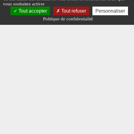
vous souhaitez activer
Tout accepter
Tout refuser
Personnaliser
R
Politique de confidentialité
Rétro machines 2024
Rétro