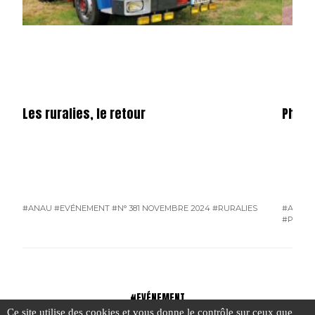
Les ruralies, le retour
Phili
#ANAU
#EVÉNEMENT
#N° 381 NOVEMBRE 2024
#RURALIES
#ANAU
#PORTR
#EVÉNEMENT
Ce site utilise des cookies et vous donne le contrôle sur ceux que