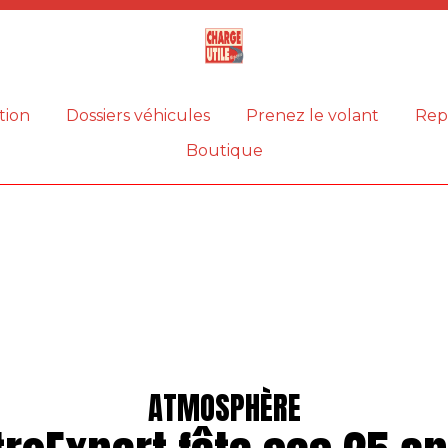
Magazine
Charge
utile
tion
Dossiers véhicules
Prenez le volant
Rep
Boutique
ATMOSPHÈRE