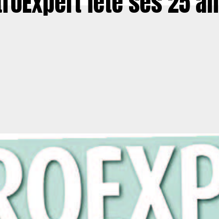
troExpert fête ses 25 an