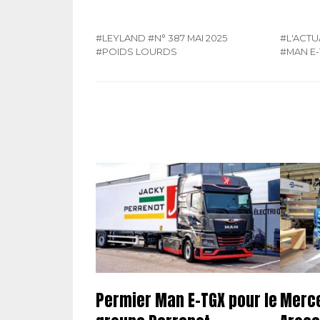
#LEYLAND
#N° 387 MAI 2025
#L'ACTU
#POIDS LOURDS
#MAN E
Permier Man E-TGX pour le
Merce