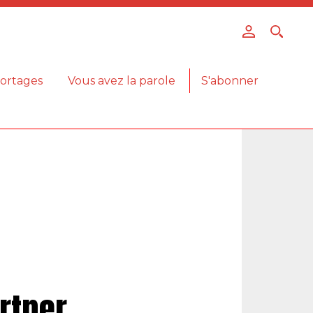
ortages
Vous avez la parole
S'abonner
rtner