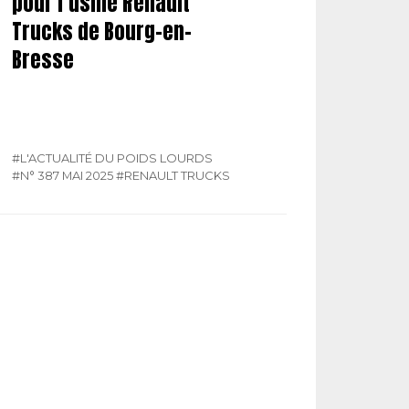
pour l’usine Renault
Trucks de Bourg-en-
Bresse
#L'ACTUALITÉ DU POIDS LOURDS
#N° 387 MAI 2025
#RENAULT TRUCKS