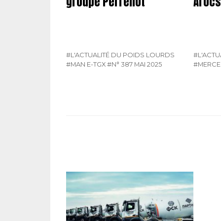
groupe Perrenot
Arocs
#L'ACTUALITÉ DU POIDS LOURDS
#L'ACTU
#MAN E-TGX
#N° 387 MAI 2025
#MERCE