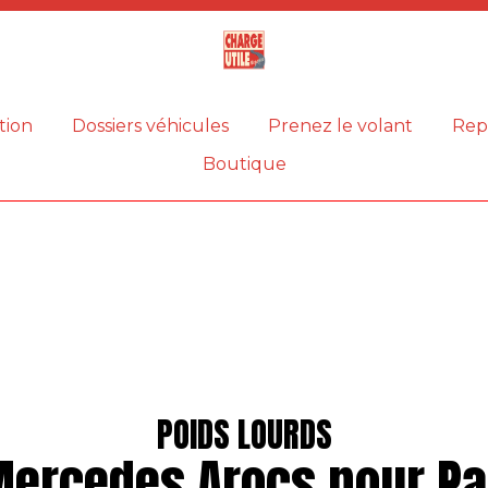
Magazine
Charge
utile
tion
Dossiers véhicules
Prenez le volant
Rep
Boutique
POIDS LOURDS
Mercedes Arocs pour Pa