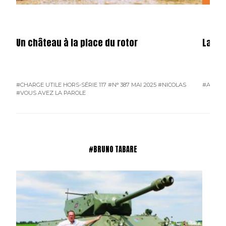
Un château à la place du rotor
La fêt
#CHARGE UTILE HORS-SÉRIE 117
#N° 387 MAI 2025
#NICOLAS
#ATMO
#VOUS AVEZ LA PAROLE
#BRUNO TABARE