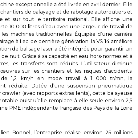
hine exceptionnelle a été livrée en avril dernier. Elle
s chantiers de balayage et de rabotage autoroutiers et
e et sur tout le territoire national. Elle affiche une
te 10 000 litres d’eau avec une largeur de travail de
ue les machines traditionnelles. Équipée d’une caméra
airage à Led de dernière génération, la VS 14 améliore
ation de balisage laser a été intégrée pour garantir un
s de nuit. Grâce à sa capacité en eau hors-normes et à
es, les transferts sont réduits. L’utilisateur diminue
vres sur les chantiers et les risques d’accidents.
 de 1,2 km/h en mode travail à 1 000 tr/mn, la
ent réduite. Dotée d’une suspension pneumatique
w crawler (avec rapports extras lents), cette balayeuse
ntable puisqu’elle remplace à elle seule environ 2,5
 une PME indépendante française des Pays de la Loire
lien Bonnel, l’entreprise réalise environ 25 millions