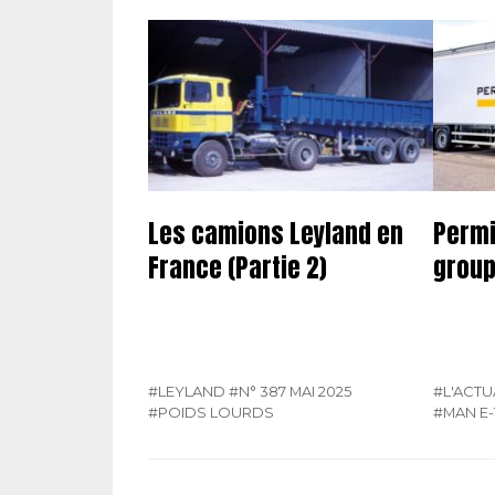
Les camions Leyland en
Permi
France (Partie 2)
group
#LEYLAND
#N° 387 MAI 2025
#L'ACTU
#POIDS LOURDS
#MAN E