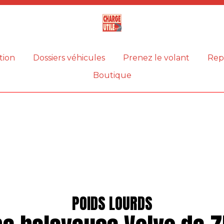
Magazine
Charge
utile
tion
Dossiers véhicules
Prenez le volant
Rep
Boutique
POIDS LOURDS