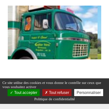
Les illustrations de mai 2025
Les il
Ce site utilise des cookies et vous donne le contrôle sur ceux que
vous souhaitez activer
Tout accepter
Tout refuser
Personnaliser
Politique de confidentialité
#DESSINS DU MOIS
#JEAN-JACQUES THIÉBAUT
#DESSI