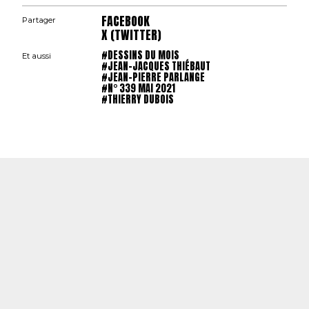
FACEBOOK
Partager
X (TWITTER)
#DESSINS DU MOIS
Et aussi
#JEAN-JACQUES THIÉBAUT
#JEAN-PIERRE PARLANGE
#N° 339 MAI 2021
#THIERRY DUBOIS