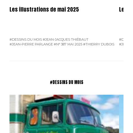
Les illustrations de mai 2025
Les il
#DESSINS DU MOIS
#JEAN-JACQUES THIÉBAUT
#DESSI
#JEAN-PIERRE PARLANGE
#N° 387 MAI 2025
#THIERRY DUBOIS
#JEAN-
#DESSINS DU MOIS