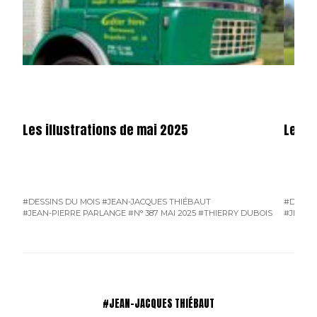
Les illustrations de mai 2025
Les il
#DESSINS DU MOIS
#JEAN-JACQUES THIÉBAUT
#DESSI
#JEAN-PIERRE PARLANGE
#N° 387 MAI 2025
#THIERRY DUBOIS
#JEAN-
#JEAN-JACQUES THIÉBAUT