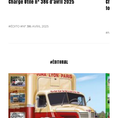
Charge Utile n° 386 d’avril 2025
Charg
forma
#ÉDITO
#N° 386 AVRIL 2025
#N° 386
#ÉDITORIAL