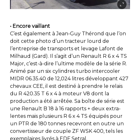
• Encore vaillant
C’est également à Jean-Guy Thérond que l’on
doit cette photo d’un tracteur lourd de
l’entreprise de transports et levage Lafont de
Milhaud (Gard). Il s’agit d’un Renault R 6 x 4 TS
Major, c’est-à-dire l’ultime modèle de la série R.
Animé par un six cylindres turbo intercooler
MIDR 06.35.40 de 12,024 litres développant 427
chevaux CEE, il est destiné à prendre le relais
du R 420.35 T 6 x 4 à moteur V8 dont la
production a été arrêtée. Sa boîte de série est
une Renault B 18 à 16 rapports + deux extra-
lentes mais plusieurs R 6 x 4 TS équipés pour
un PTR de 180 tonnes recevront en outre un
convertisseur de couple ZF WSK 400, tels les
exemplaires livrés à EDF Setral.