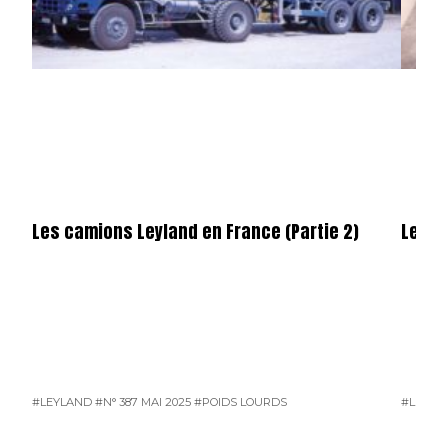
Les camions Leyland en France (Partie 2)
Les c
#LEYLAND
#N° 387 MAI 2025
#POIDS LOURDS
#LEYLA