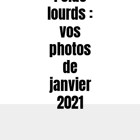
lourds :
vos
photos
de
janvier
2021