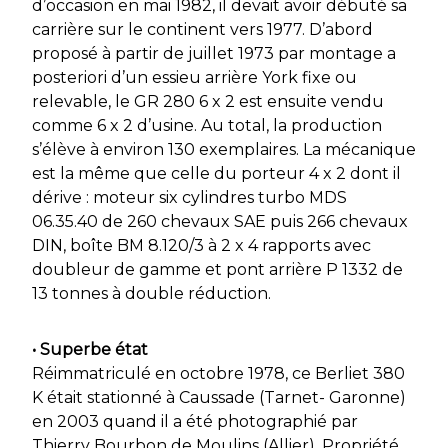
d’occasion en mai 1982, il devait avoir débuté sa
carrière sur le continent vers 1977. D’abord
proposé à partir de juillet 1973 par montage a
posteriori d’un essieu arrière York fixe ou
relevable, le GR 280 6 x 2 est ensuite vendu
comme 6 x 2 d’usine. Au total, la production
s’élève à environ 130 exemplaires. La mécanique
est la même que celle du porteur 4 x 2 dont il
dérive : moteur six cylindres turbo MDS
06.35.40 de 260 chevaux SAE puis 266 chevaux
DIN, boîte BM 8.120/3 à 2 x 4 rapports avec
doubleur de gamme et pont arrière P 1332 de
13 tonnes à double réduction.
• Superbe état
Réimmatriculé en octobre 1978, ce Berliet 380
K était stationné à Caussade (Tarnet- Garonne)
en 2003 quand il a été photographié par
Thierry Bourbon de Moulins (Allier). Propriété