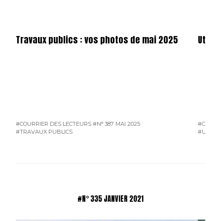
Travaux publics : vos photos de mai 2025
Utilit
#COURRIER DES LECTEURS
#N° 387 MAI 2025
#COURR
#TRAVAUX PUBLICS
#UTILIT
#N° 335 JANVIER 2021