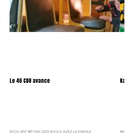
Le 46 CDU avance
Karos
#CDU
#N° 387 MAI 2025
#VOUS AVEZ LA PAROLE
#KAROS