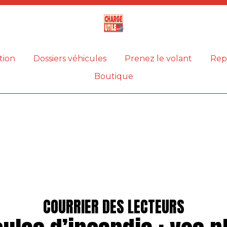
Magazine
Charge
utile
tion
Dossiers véhicules
Prenez le volant
Rep
Boutique
COURRIER DES LECTEURS