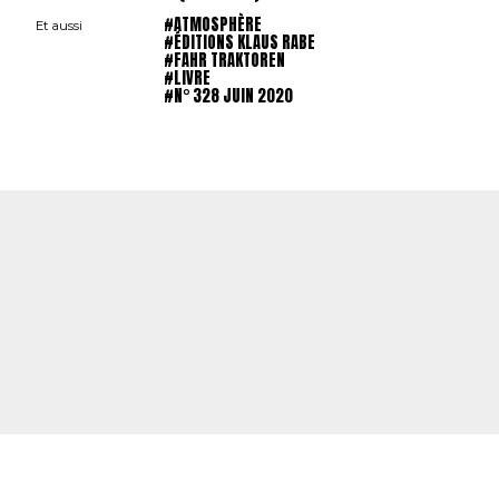
#ATMOSPHÈRE
Et aussi
#ÉDITIONS KLAUS RABE
#FAHR TRAKTOREN
#LIVRE
#N° 328 JUIN 2020