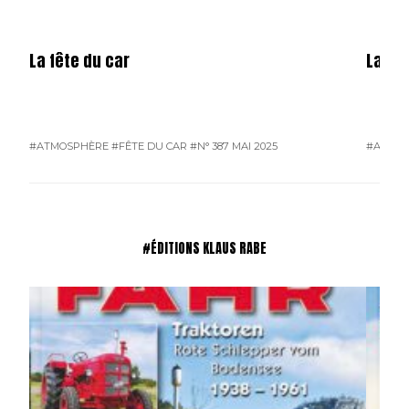
La fête du car
La mé
#ATMOSPHÈRE
#FÊTE DU CAR
#N° 387 MAI 2025
#ATMO
#ÉDITIONS KLAUS RABE