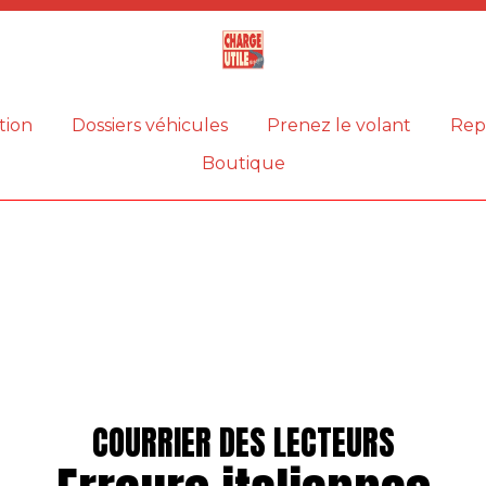
Magazine
Charge
utile
tion
Dossiers véhicules
Prenez le volant
Rep
Boutique
COURRIER DES LECTEURS