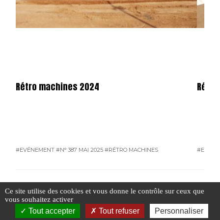
Rétro machines 2024
Rétro
#EVÉNEMENT
#N° 387 MAI 2025
#RÉTRO MACHINES
#EVÉN
Ce site utilise des cookies et vous donne le contrôle sur ceux que
vous souhaitez activer
#GROS VOLANTS AJOLAIS
Tout accepter
Tout refuser
Personnaliser
R