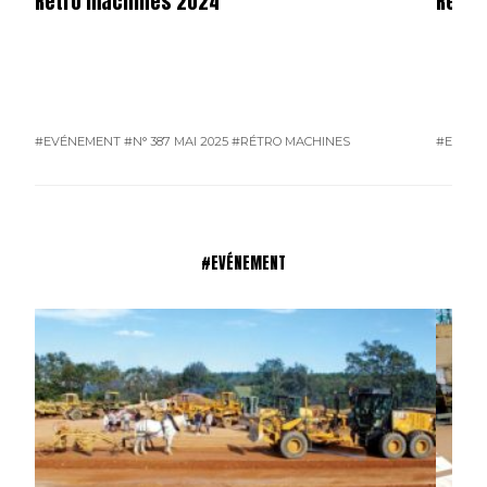
Rétro machines 2024
Rétro
#EVÉNEMENT
#N° 387 MAI 2025
#RÉTRO MACHINES
#EVÉN
#EVÉNEMENT