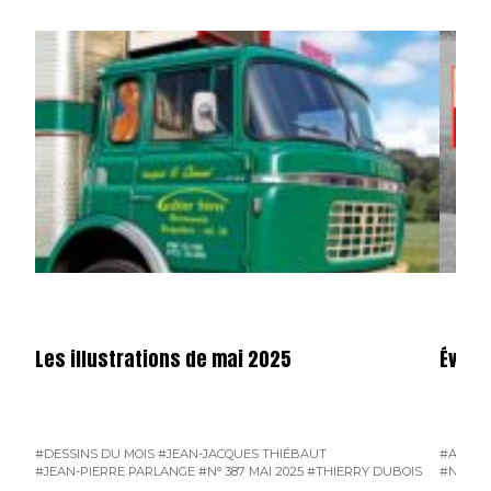
Les illustrations de mai 2025
Événe
#DESSINS DU MOIS
#JEAN-JACQUES THIÉBAUT
#AGEN
#JEAN-PIERRE PARLANGE
#N° 387 MAI 2025
#THIERRY DUBOIS
#N° 387