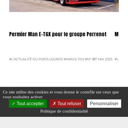
Permier Man E-TGX pour le groupe Perrenot
Merce
#L'ACTUALITÉ DU POIDS LOURDS
#MAN E-TGX
#N° 387 MAI 2025
#L'ACTU
Ce site utilise des cookies et vous donne le contrôle sur ceux que
vous souhaitez activer
#N° 320 OCTOBRE 2019
Tout accepter
Tout refuser
Personnaliser
Politique de confidentialité