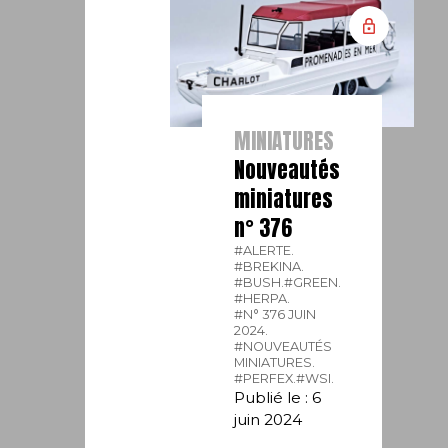
MINIATURES
Nouveautés
miniatures
n° 376
#ALERTE.
#BREKINA.
#BUSH.
#GREEN.
#HERPA.
#N° 376 JUIN
2024.
#NOUVEAUTÉS
MINIATURES.
#PERFEX.
#WSI.
Publié le : 6
juin 2024